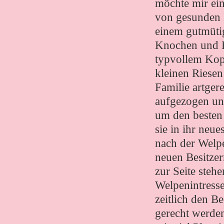
möchte mir ei
von gesunden 
einem gutmütig
Knochen und K
typvollem Kopf
kleinen Riesen
Familie artgere
aufgezogen und
um den besten 
sie in ihr neu
nach der Welp
neuen Besitzer
zur Seite steh
Welpenintress
zeitlich den B
gerecht werde